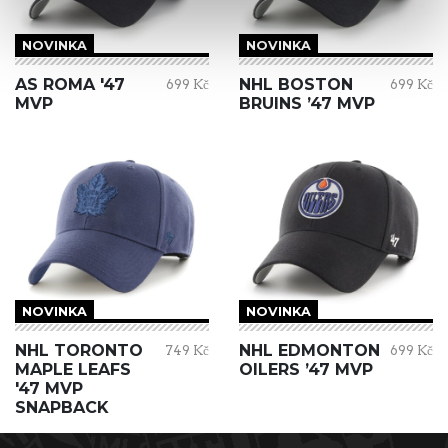
NOVINKA
NOVINKA
AS ROMA '47
NHL BOSTON
699 Kč
699 Kč
MVP
BRUINS ’47 MVP
NOVINKA
NOVINKA
NHL TORONTO
NHL EDMONTON
749 Kč
699 Kč
MAPLE LEAFS
OILERS ’47 MVP
'47 MVP
SNAPBACK