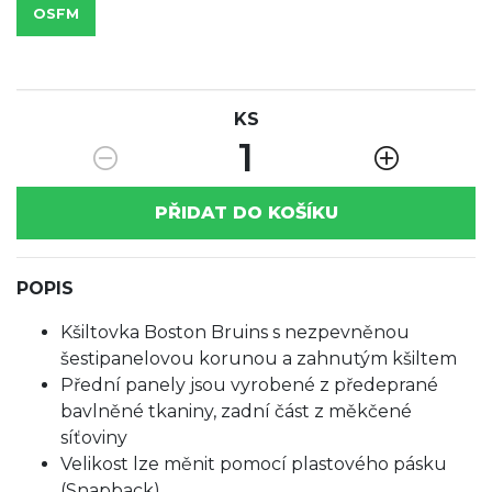
OSFM
KS
1
PŘIDAT DO KOŠÍKU
POPIS
Kšiltovka Boston Bruins s nezpevněnou
šestipanelovou korunou a zahnutým kšiltem
Přední panely jsou vyrobené z předeprané
bavlněné tkaniny, zadní část z měkčené
síťoviny
Velikost lze měnit pomocí plastového pásku
(Snapback)