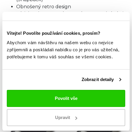
Obnošený retro design
Výšivka s logem a názvem týmu v přední části
Oficiálně licencovaný produkt
Materiál: 100% bavlna; 100% polyester (síťka)
Vítejte! Povolíte používání cookies, prosím?
Abychom vám návštěvu na našem webu co nejvíce
TABULKA VELIKOSTÍ
zpříjemnili a poskládali nabídku co je pro vás užitečná,
potřebujeme k tomu váš souhlas se všemi cookies.
ZKOUKNI TAKÉ TYTO.
Zobrazit detaily
Povolit vše
Upravit