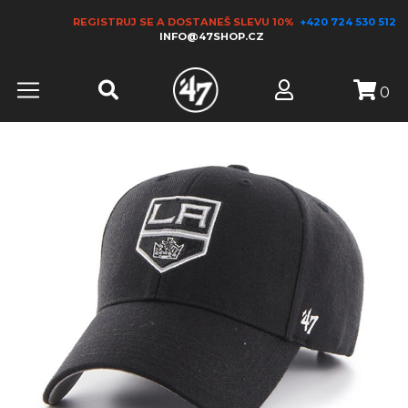
REGISTRUJ SE A DOSTANEŠ SLEVU 10%
+420 724 530 512
INFO@47SHOP.CZ
0