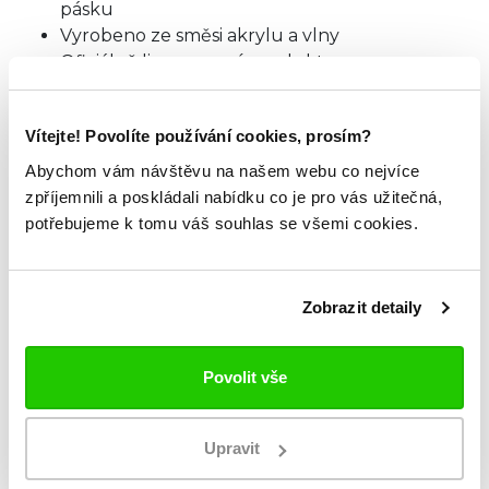
pásku
Vyrobeno ze směsi akrylu a vlny
Oficiálně licencovaný produkt
Materiál: 85% akryl, 15% vlna
Vítejte! Povolíte používání cookies, prosím?
TABULKA VELIKOSTÍ
Abychom vám návštěvu na našem webu co nejvíce
zpříjemnili a poskládali nabídku co je pro vás užitečná,
potřebujeme k tomu váš souhlas se všemi cookies.
ZKOUKNI TAKÉ TYTO.
Zobrazit detaily
Povolit vše
Upravit