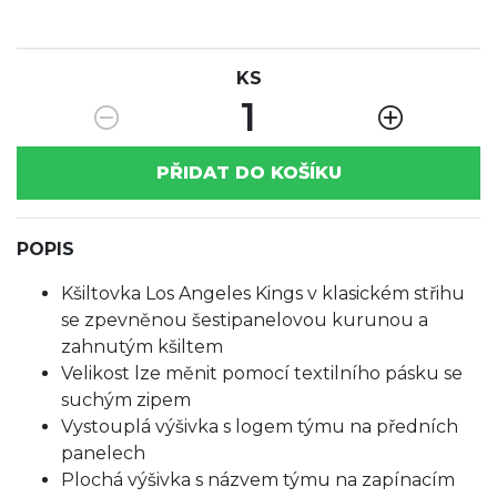
KS
1
PŘIDAT DO KOŠÍKU
POPIS
Kšiltovka Los Angeles Kings v klasickém střihu
se zpevněnou šestipanelovou kurunou a
zahnutým kšiltem
Velikost lze měnit pomocí textilního pásku se
suchým zipem
Vystouplá výšivka s logem týmu na předních
panelech
Plochá výšivka s názvem týmu na zapínacím