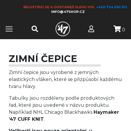
REGISTRUJ SE A DOSTANEŠ SLEVU 10%
+420 724 530 512
INFO@47SHOP.CZ
0
ZIMNÍ ČEPICE
Zimní čepice jsou vyrobené z jemných
elastických vláken, které se přizpůsobí každému
tvaru hlavy.
Tabulky jsou rozděleny podle produktových
řad, které jsou uvedené v názvu produktu.
Například NHL Chicago Blackhawks
Haymaker
’47 CUFF KNIT
.
Velikosti jsou pouze orientační, u