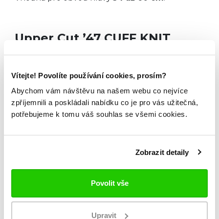
Upper Cut ’47 CUFF KNIT
Univerzální velikost
OSFM
.
(One Size Fits Most)
Vítejte! Povolíte používání cookies, prosím?
Abychom vám návštěvu na našem webu co nejvíce
Vhodná pro obvod hlavy
53 až 59 cm
.
zpříjemnili a poskládali nabídku co je pro vás užitečná,
potřebujeme k tomu váš souhlas se všemi cookies.
Compact Alt ’47 CUFF KNIT
Univerzální velikost
OSFM
.
Zobrazit detaily
(One Size Fits Most)
Povolit vše
Vhodná pro obvod hlavy
52 až 58 cm
.
Upravit