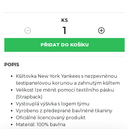
KS
1
PŘIDAT DO KOŠÍKU
POPIS
Kšiltovka New York Yankees s nezpevněnou
šestipanelovou korunou a zahnutým kšiltem
Velikost lze měnit pomocí textilního pásku
(Strapback)
Vystouplá výšivka s logem týmu
Vyrobeno z předeprané bavlněné tkaniny
Oficiálně licencovaný produkt
Materiál: 100% bavlna