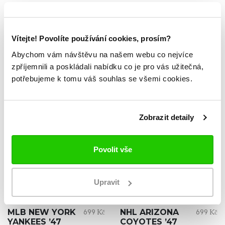
TABULKA VELIKOSTÍ
Vítejte! Povolíte používání cookies, prosím?
Abychom vám návštěvu na našem webu co nejvíce
ZKOUKNI TAKÉ TYTO.
zpříjemnili a poskládali nabídku co je pro vás užitečná,
potřebujeme k tomu váš souhlas se všemi cookies.
Zobrazit detaily
Povolit vše
Upravit
NOVINKA
NOVINKA
MLB NEW YORK
NHL ARIZONA
699 Kč
699 Kč
YANKEES ’47
COYOTES ’47