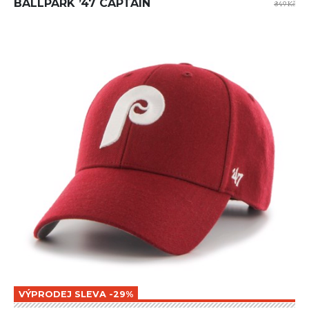
BALLPARK ’47 CAPTAIN
849 Kč
VÝPRODEJ SLEVA -29%