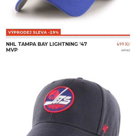
VÝPRODEJ SLEVA -29%
NHL TAMPA BAY LIGHTNING ’47
499 Kč
MVP
699 Kč