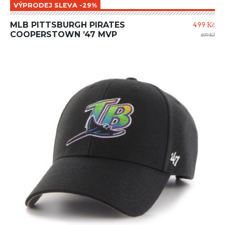
VÝPRODEJ SLEVA -29%
MLB PITTSBURGH PIRATES
499 Kč
COOPERSTOWN ’47 MVP
699 Kč