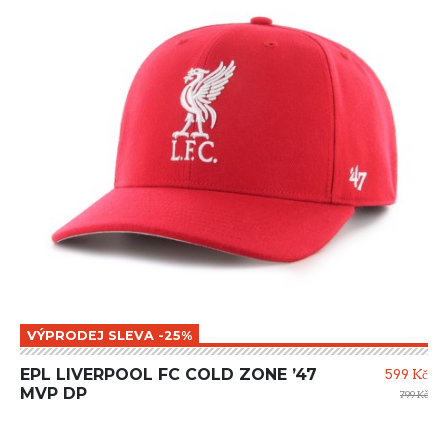
VÝPRODEJ SLEVA -25%
EPL LIVERPOOL FC COLD ZONE ’47
599 Kč
MVP DP
799 Kč