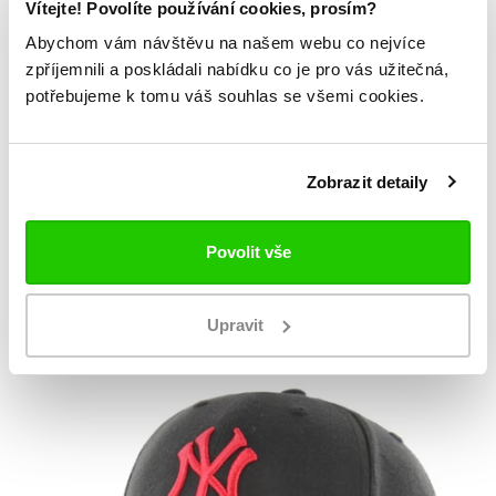
Vítejte! Povolíte používání cookies, prosím?
Abychom vám návštěvu na našem webu co nejvíce
zpříjemnili a poskládali nabídku co je pro vás užitečná,
potřebujeme k tomu váš souhlas se všemi cookies.
Zobrazit detaily
VÝPRODEJ SLEVA -27%
Povolit vše
MLB LOS ANGELES DODGERS
659 Kč
BAGHEERA UNDER 47 CLEAN UP
899 Kč
Upravit