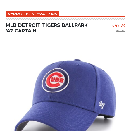
VÝPRODEJ SLEVA -24%
MLB DETROIT TIGERS BALLPARK
649 Kč
’47 CAPTAIN
849 Kč