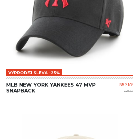
VÝPRODEJ SLEVA -25%
MLB NEW YORK YANKEES 47 MVP
559 Kč
SNAPBACK
749 Kč