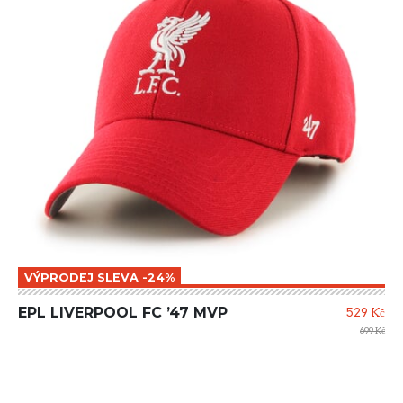
VÝPRODEJ SLEVA -24%
EPL LIVERPOOL FC ’47 MVP
529 Kč
699 Kč