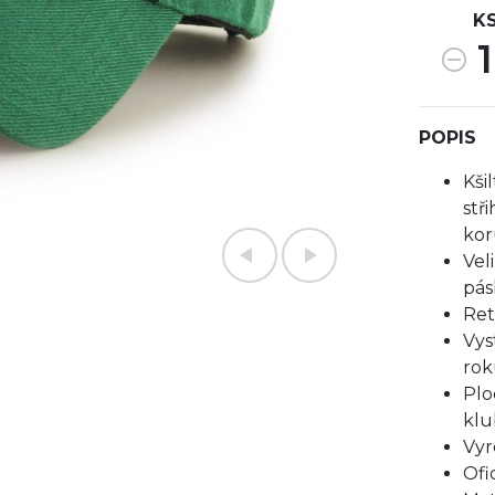
K
1
POPIS
Kši
stř
kor
Vel
pás
Ret
Vys
rok
Plo
kl
Vyr
Ofi