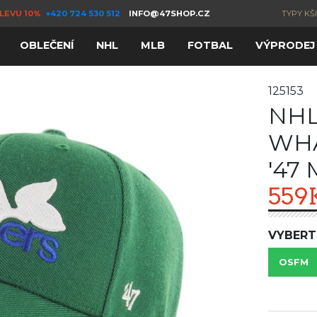
LEVU 10%
+420 724 530 512
INFO@47SHOP.CZ
TYPY KŠ
OBLEČENÍ
NHL
MLB
FOTBAL
VÝPRODEJ
125153
NHL
WHA
'47
559
VYBERT
OSFM