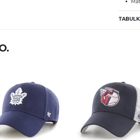
Mat
TABULK
O.