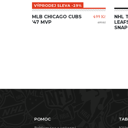
VÝPRODEJ SLEVA -29%
MLB CHICAGO CUBS
NHL 
499 Kč
’47 MVP
LEAF
699 Kč
SNAP
POMOC
TAB
Reklamace a vrácení
Kšil