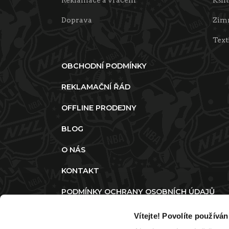
Doprava
Zimn
Text
OBCHODNÍ PODMÍNKY
REKLAMAČNÍ ŘÁD
OFFLINE PRODEJNY
BLOG
O NÁS
KONTAKT
PODMÍNKY OCHRANY OSOBNÍCH ÚDAJŮ
ZMĚNIT SOUHLAS S POUŽITÍM COOKIES
Vítejte! Povolíte používá