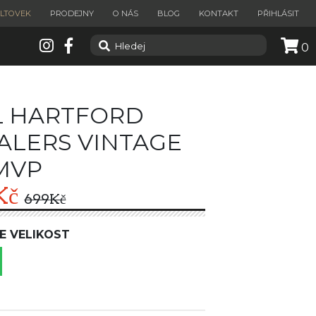
ILTOVEK
PRODEJNY
O NÁS
BLOG
KONTAKT
PŘIHLÁSIT
0
 HARTFORD
LERS VINTAGE
 MVP
Kč
699
Kč
E VELIKOST