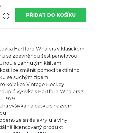
S
PŘIDAT DO KOŠÍKU
ltovka Hartford Whalers v klasickém
ihu se zpevněnou šestipanelovou
unou a zahnutým kšiltem
ikost lze změnit pomocí textilního
ku se suchým zipem
ro kolekce Vintage Hockey
touplá výšivka s Hartford Whalers z
u 1979
chá výšivka na pásku s názvem
ubu
obeno ze směsi akrylu a vlny
ciálně licencovaný produkt