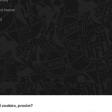
í čepice
il
ní cookies, prosím?