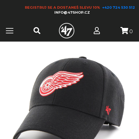
REGISTRUJ SE A DOSTANEŠ SLEVU 10%
+420 724 530 512
INFO@47SHOP.CZ
0