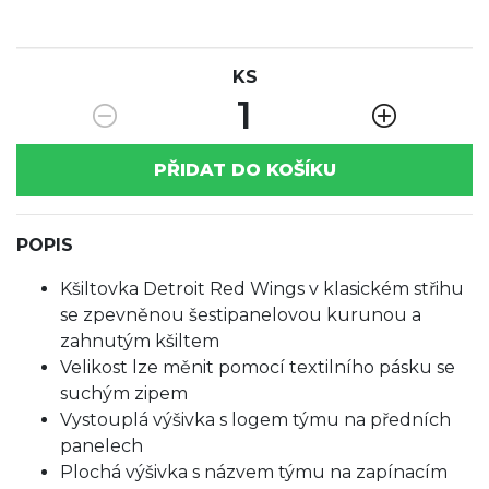
KS
1
PŘIDAT DO KOŠÍKU
POPIS
Kšiltovka Detroit Red Wings v klasickém střihu
se zpevněnou šestipanelovou kurunou a
zahnutým kšiltem
Velikost lze měnit pomocí textilního pásku se
suchým zipem
Vystouplá výšivka s logem týmu na předních
panelech
Plochá výšivka s názvem týmu na zapínacím