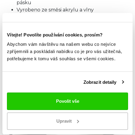
pásku
Vyrobeno ze směsi akrylu a vlny
Oficiálně licencovaný produkt
Materiál: 85% akryl, 15% vlna
Vítejte! Povolíte používání cookies, prosím?
TABULKA VELIKOSTÍ
Abychom vám návštěvu na našem webu co nejvíce
zpříjemnili a poskládali nabídku co je pro vás užitečná,
potřebujeme k tomu váš souhlas se všemi cookies.
ZKOUKNI TAKÉ TYTO.
Zobrazit detaily
Povolit vše
Upravit