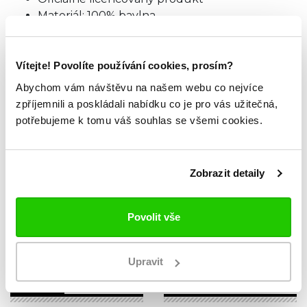
Materiál: 100% bavlna
TABULKA VELIKOSTÍ
Vítejte! Povolíte používání cookies, prosím?
Abychom vám návštěvu na našem webu co nejvíce
zpříjemnili a poskládali nabídku co je pro vás užitečná,
ZKOUKNI TAKÉ TYTO.
potřebujeme k tomu váš souhlas se všemi cookies.
Zobrazit detaily
Povolit vše
Upravit
NOVINKA