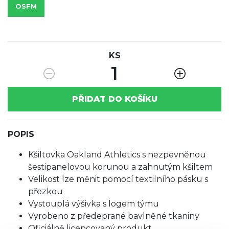
OSFM
KS
1
PŘIDAT DO KOŠÍKU
POPIS
Kšiltovka Oakland Athletics s nezpevněnou
šestipanelovou korunou a zahnutým kšiltem
Velikost lze měnit pomocí textilního pásku s
přezkou
Vystouplá výšivka s logem týmu
Vyrobeno z předeprané bavlněné tkaniny
Oficiálně licencovaný produkt