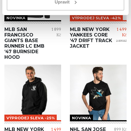
Upravit
NOVINKA
VÝPRODEJ SLEVA -42%
MLB SAN
MLB NEW YORK
1 899
1 499
FRANCISCO
YANKEES CORE
Kč
Kč
GIANTS BASE
’47 DRIFT TRACK
2 599 Kč
RUNNER LC EMB
JACKET
’47 BURNSIDE
HOOD
VÝPRODEJ SLEVA -25%
NOVINKA
MLB NEW YORK
NHL SAN JOSE
1 499
899 Kč