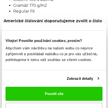
Gramáž: 170 g/m2
Regular Fit
Americké číslování doporučujeme zvolit
o číslo
menší velikost.
TABULKA VELIKOSTÍ
Vítejte! Povolíte používání cookies, prosím?
Abychom vám návštěvu na našem webu co nejvíce
zpříjemnili a poskládali nabídku co je pro vás užitečná,
potřebujeme k tomu váš souhlas se všemi cookies.
ZKOUKNI TAKÉ TYTO.
Zobrazit detaily
Povolit vše