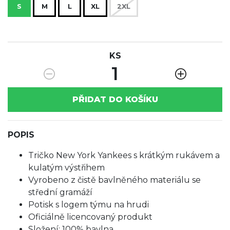
S
M
L
XL
2XL
KS
1
PŘIDAT DO KOŠÍKU
POPIS
Tričko New York Yankees s krátkým rukávem a
kulatým výstřihem
Vyrobeno z čistě bavlněného materiálu se
střední gramáží
Potisk s logem týmu na hrudi
Oficiálně licencovaný produkt
Složení: 100% bavlna