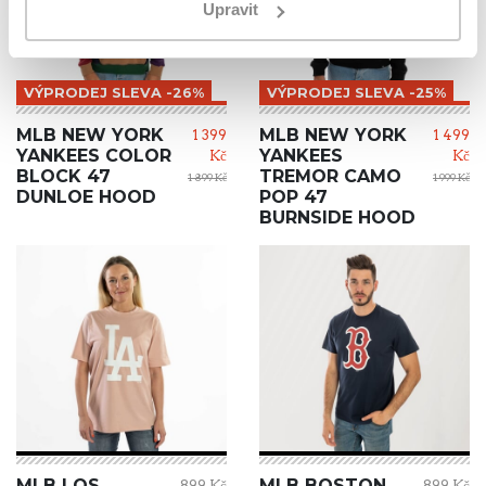
Upravit
VÝPRODEJ SLEVA -26%
VÝPRODEJ SLEVA -25%
MLB NEW YORK
MLB NEW YORK
1 399
1 499
YANKEES COLOR
YANKEES
Kč
Kč
BLOCK 47
TREMOR CAMO
1 899 Kč
1 999 Kč
DUNLOE HOOD
POP 47
BURNSIDE HOOD
MLB LOS
MLB BOSTON
899 Kč
899 Kč