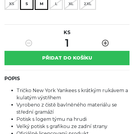
XS
S
M
L
XL
2XL
KS
1
PŘIDAT DO KOŠÍKU
POPIS
Tričko New York Yankees s krátkým rukávem a
kulatým výstřihem
Vyrobeno z čistě bavlněného materiálu se
střední gramáží
Potisk s logem týmu na hrudi
Velký potisk s grafikou ze zadní strany
Oficiálně licencovaný produkt