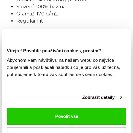
Složení: 100% bavlna
Gramáž: 170 g/m2
Regular Fit
Americké číslování doporučujeme zvolit
o číslo
menší velikost.
Vítejte! Povolíte používání cookies, prosím?
TABULKA VELIKOSTÍ
Abychom vám návštěvu na našem webu co nejvíce
zpříjemnili a poskládali nabídku co je pro vás užitečná,
potřebujeme k tomu váš souhlas se všemi cookies.
ZKOUKNI TAKÉ TYTO.
Zobrazit detaily
Povolit vše