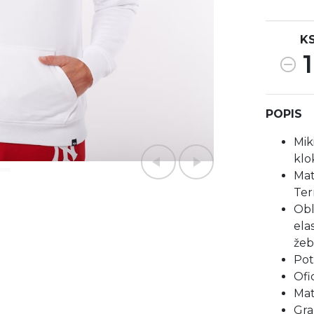
K
1
POPIS
Mik
klo
Mat
Ter
Obl
ela
že
Pot
Ofi
Mat
Gra