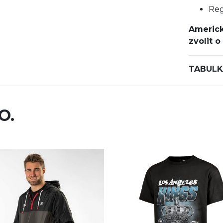
Reg
Americk
zvolit
o
TABULK
O.