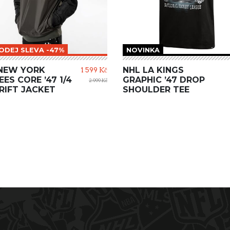
ODEJ SLEVA -47%
NOVINKA
NEW YORK
NHL LA KINGS
1 599 Kč
ES CORE ’47 1/4
GRAPHIC ’47 DROP
2 999 Kč
DRIFT JACKET
SHOULDER TEE