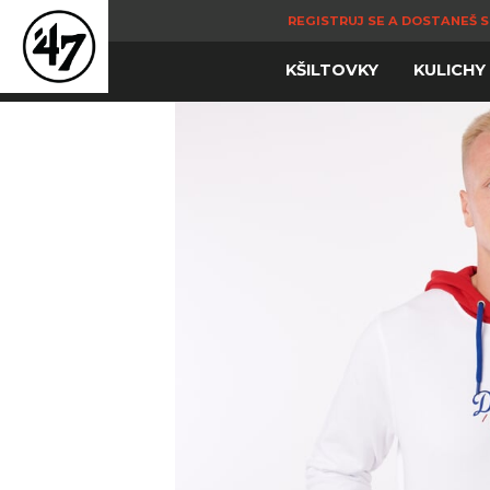
REGISTRUJ SE A DOSTANEŠ S
KŠILTOVKY
KULICHY