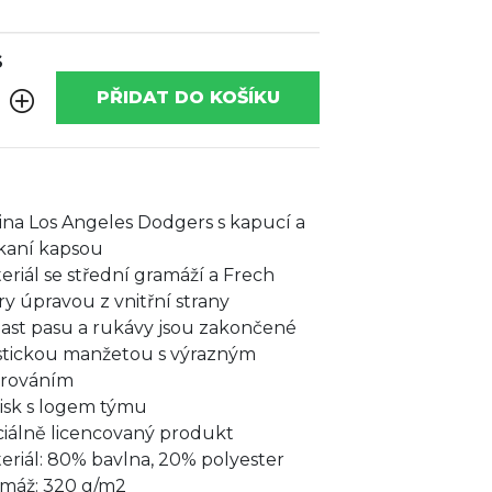
S
PŘIDAT DO KOŠÍKU
ina Los Angeles Dodgers s kapucí a
kaní kapsou
eriál se střední gramáží a Frech
ry úpravou z vnitřní strany
ast pasu a rukávy jsou zakončené
stickou manžetou s výrazným
brováním
isk s logem týmu
ciálně licencovaný produkt
eriál: 80% bavlna, 20% polyester
máž: 320 g/m2