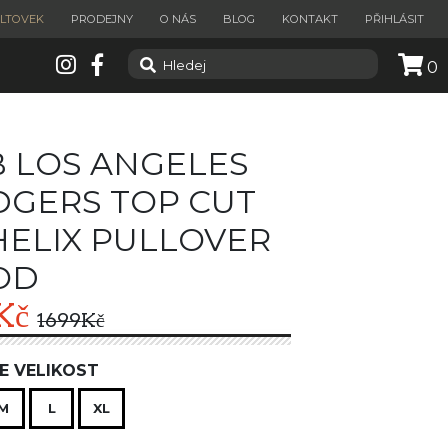
ILTOVEK
PRODEJNY
O NÁS
BLOG
KONTAKT
PŘIHLÁSIT
0
 LOS ANGELES
GERS TOP CUT
 HELIX PULLOVER
OD
Kč
1699
Kč
E VELIKOST
M
L
XL