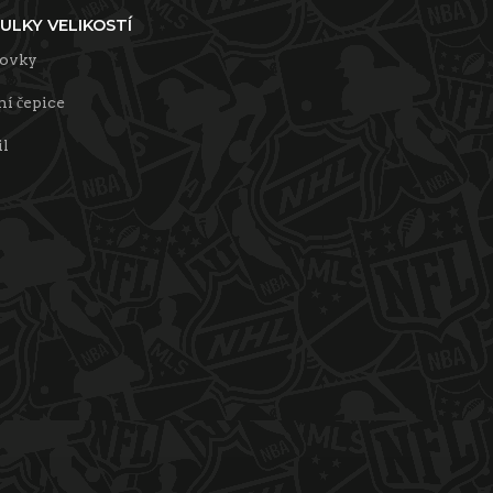
ULKY VELIKOSTÍ
tovky
í čepice
il