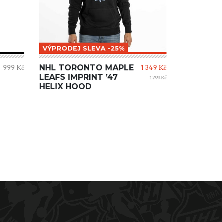
VÝPRODEJ SLEVA -25%
NHL TORONTO MAPLE
999 Kč
1 349 Kč
LEAFS IMPRINT ’47
1 799 Kč
HELIX HOOD