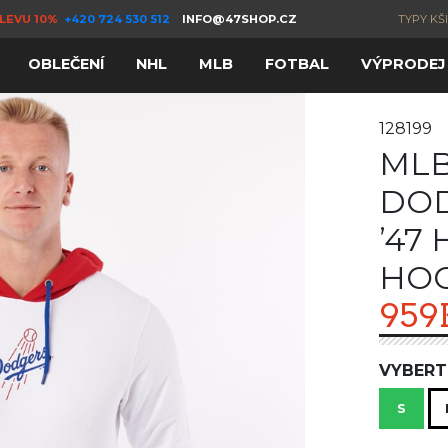
LEVU 10%
+420 724 530 512
INFO@47SHOP.CZ
TYPY KŠ
OBLEČENÍ
NHL
MLB
FOTBAL
VÝPRODEJ
128199
MLB
DOD
’47
HO
959
VYBERT
S