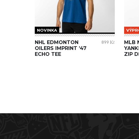
NOVINKA
VÝPR
NHL EDMONTON
MLB 
899 Kč
OILERS IMPRINT ’47
YANKE
ECHO TEE
ZIP 