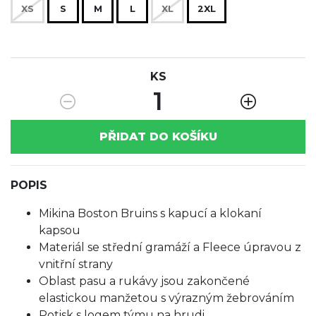
XS
S
M
L
XL
2XL
KS
1
PŘIDAT DO KOŠÍKU
POPIS
Mikina Boston Bruins s kapucí a klokaní
kapsou
Materiál se střední gramáží a Fleece úpravou z
vnitřní strany
Oblast pasu a rukávy jsou zakončené
elastickou manžetou s výrazným žebrováním
Potisk s logem týmu na hrudi