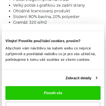
Velký potisk s grafikou ze zadní strany
Oficiálně licencovaný produkt
Složení: 80% bavlna, 20% polyester
Gramáž: 320 g/m2
Regular Fit
Vítejte! Povolíte používání cookies, prosím?
TABULKA VELIKOSTÍ
Abychom vám návštěvu na našem webu co nejvíce
zpříjemnili a poskládali nabídku co je pro vás užitečná,
potřebujeme k tomu váš souhlas se všemi cookies.
ZKOUKNI TAKÉ TYTO.
Zobrazit detaily
Povolit vše