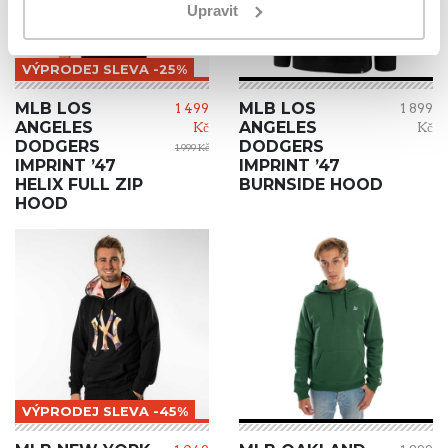
Upravit
VÝPRODEJ SLEVA -25%
MLB LOS
MLB LOS
1 499
1 899
ANGELES
ANGELES
Kč
Kč
DODGERS
DODGERS
1 999 Kč
IMPRINT ’47
IMPRINT ’47
HELIX FULL ZIP
BURNSIDE HOOD
HOOD
VÝPRODEJ SLEVA -45%