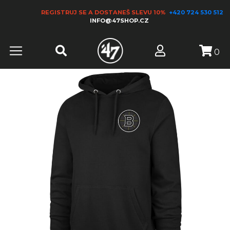
REGISTRUJ SE A DOSTANEŠ SLEVU 10%
+420 724 530 512
INFO@47SHOP.CZ
0