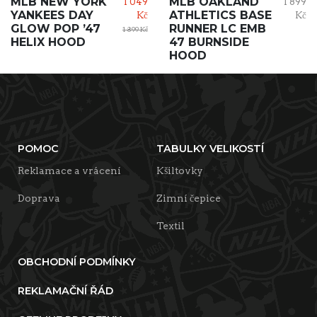
MLB NEW YORK
MLB OAKLAND
1 049
1 899
YANKEES DAY
ATHLETICS BASE
Kč
Kč
GLOW POP ’47
RUNNER LC EMB
1 899 Kč
HELIX HOOD
47 BURNSIDE
HOOD
POMOC
TABULKY VELIKOSTÍ
Reklamace a vrácení
Kšiltovky
Doprava
Zimní čepice
Textil
OBCHODNÍ PODMÍNKY
REKLAMAČNÍ ŘÁD