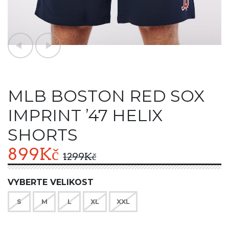
MLB BOSTON RED SOX
IMPRINT ’47 HELIX
SHORTS
899
Kč
1299
Kč
VYBERTE VELIKOST
S
M
L
XL
XXL