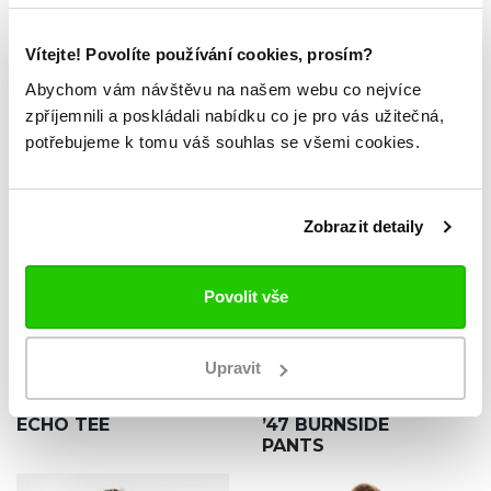
ZKOUKNI TAKÉ TYTO.
Vítejte! Povolíte používání cookies, prosím?
Abychom vám návštěvu na našem webu co nejvíce
zpříjemnili a poskládali nabídku co je pro vás užitečná,
potřebujeme k tomu váš souhlas se všemi cookies.
Zobrazit detaily
Povolit vše
NOVINKA
Upravit
NHL SEATTLE
NHL BOSTON
899 Kč
1 699
KRAKEN ’47
BRUINS IMPRINT
Kč
ECHO TEE
’47 BURNSIDE
PANTS