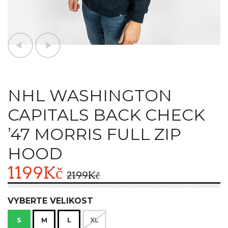
NHL WASHINGTON
CAPITALS BACK CHECK
’47 MORRIS FULL ZIP
HOOD
1199
Kč
2199
Kč
VYBERTE VELIKOST
S
M
L
XL