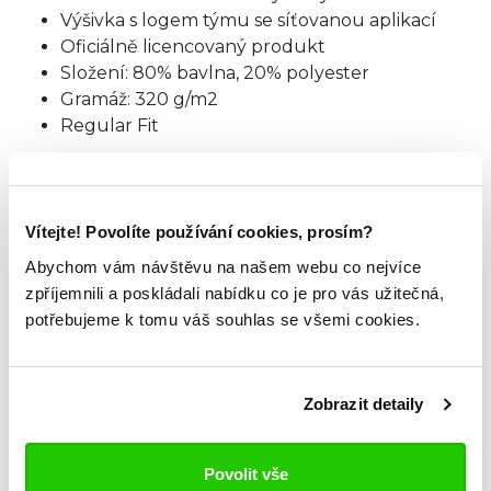
Výšivka s logem týmu se síťovanou aplikací
Oficiálně licencovaný produkt
Složení: 80% bavlna, 20% polyester
Gramáž: 320 g/m2
Regular Fit
Americké číslování doporučujeme zvolit
o číslo
menší velikost.
Vítejte! Povolíte používání cookies, prosím?
TABULKA VELIKOSTÍ
Abychom vám návštěvu na našem webu co nejvíce
zpříjemnili a poskládali nabídku co je pro vás užitečná,
potřebujeme k tomu váš souhlas se všemi cookies.
ZKOUKNI TAKÉ TYTO.
Zobrazit detaily
Povolit vše