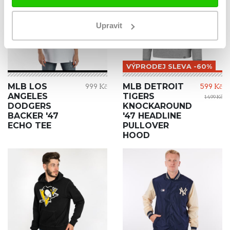
Upravit
VÝPRODEJ SLEVA -60%
MLB LOS
MLB DETROIT
999 Kč
599 Kč
ANGELES
TIGERS
1 499 Kč
DODGERS
KNOCKAROUND
BACKER '47
'47 HEADLINE
ECHO TEE
PULLOVER
HOOD