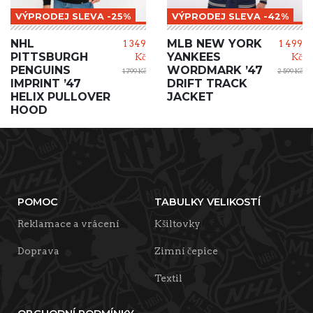
VÝPRODEJ SLEVA -25%
VÝPRODEJ SLEVA -42%
NHL
MLB NEW YORK
1 349
1 499
PITTSBURGH
YANKEES
Kč
Kč
PENGUINS
WORDMARK ’47
1 799 Kč
2 599 Kč
IMPRINT ’47
DRIFT TRACK
HELIX PULLOVER
JACKET
HOOD
POMOC
TABULKY VELIKOSTÍ
Reklamace a vrácení
Kšiltovky
Doprava
Zimní čepice
Textil