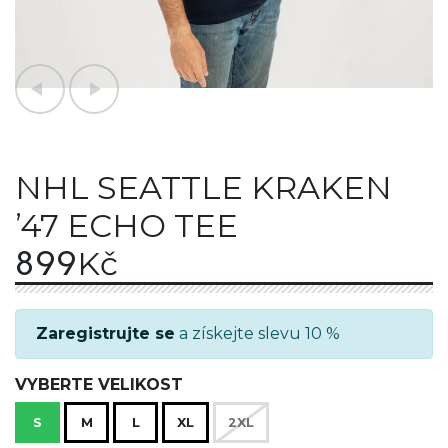
NHL SEATTLE KRAKEN
’47 ECHO TEE
899
Kč
Zaregistrujte se
a získejte slevu 10 %
VYBERTE VELIKOST
S
M
L
XL
2XL