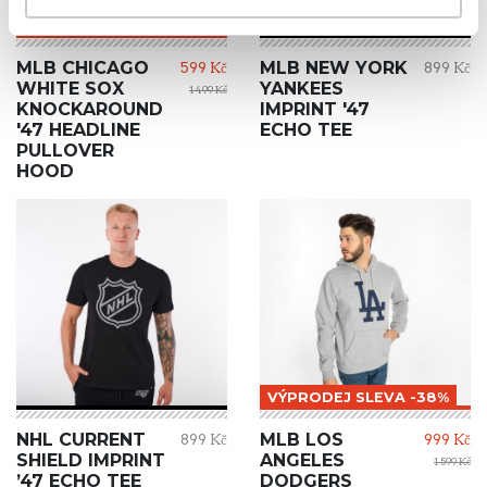
VÝPRODEJ SLEVA -60%
MLB CHICAGO
MLB NEW YORK
599 Kč
899 Kč
WHITE SOX
YANKEES
1 499 Kč
KNOCKAROUND
IMPRINT '47
'47 HEADLINE
ECHO TEE
PULLOVER
HOOD
VÝPRODEJ SLEVA -38%
NHL CURRENT
MLB LOS
899 Kč
999 Kč
SHIELD IMPRINT
ANGELES
1 599 Kč
’47 ECHO TEE
DODGERS