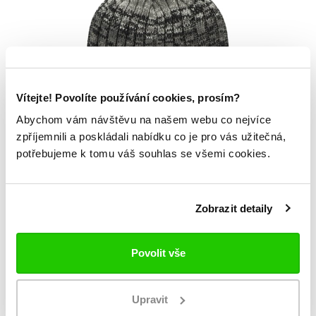
Vítejte! Povolíte používání cookies, prosím?
Abychom vám návštěvu na našem webu co nejvíce
zpříjemnili a poskládali nabídku co je pro vás užitečná,
NOVINKA
potřebujeme k tomu váš souhlas se všemi cookies.
NHL VEGAS GOLDEN
799 Kč
KNIGHTS CASCADE ’47
CUFF KNIT
Zobrazit detaily
Povolit vše
Upravit