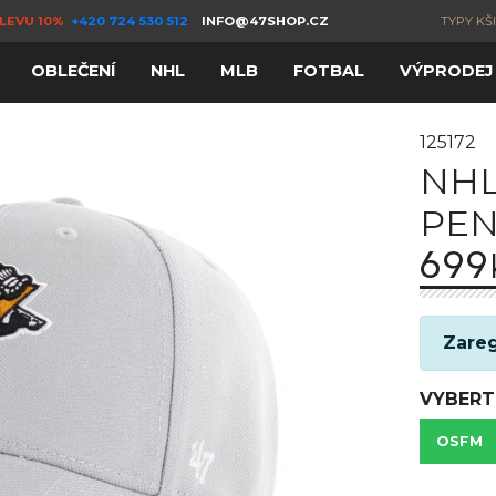
LEVU 10%
+420 724 530 512
INFO@47SHOP.CZ
TYPY KŠ
OBLEČENÍ
NHL
MLB
FOTBAL
VÝPRODEJ
125172
NHL
PEN
699
Zareg
VYBERT
OSFM