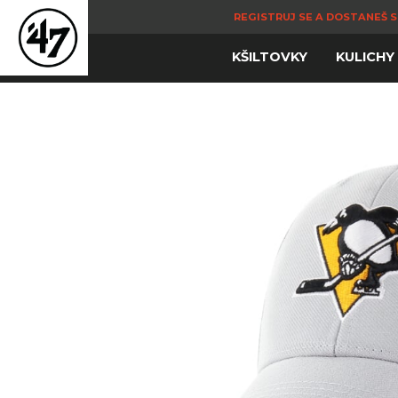
REGISTRUJ SE A DOSTANEŠ S
KŠILTOVKY
KULICHY