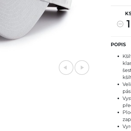
K
1
POPIS
Kši
kla
šes
kši
Vel
pás
Vys
pře
Plo
zap
Vyr