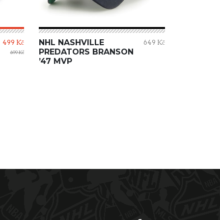
NHL NASHVILLE
499 Kč
649 Kč
PREDATORS BRANSON
699 Kč
’47 MVP