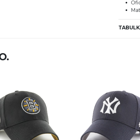
Ofi
Mat
TABULK
O.