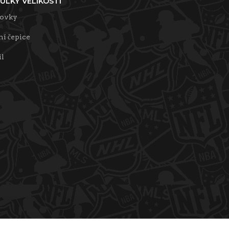
ULKY VELIKOSTÍ
tovky
í čepice
il