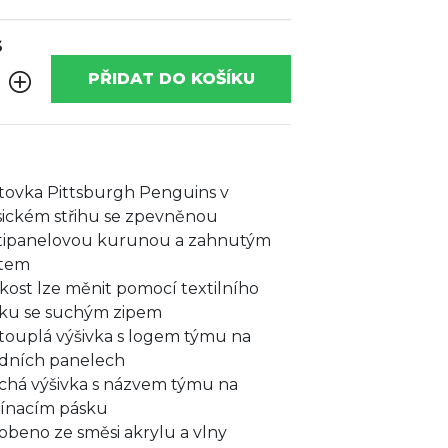
S
PŘIDAT DO KOŠÍKU
ltovka Pittsburgh Penguins v
sickém střihu se zpevněnou
tipanelovou kurunou a zahnutým
ltem
ikost lze měnit pomocí textilního
ku se suchým zipem
touplá výšivka s logem týmu na
dních panelech
chá výšivka s názvem týmu na
ínacím pásku
obeno ze směsi akrylu a vlny