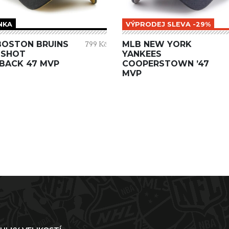
NKA
VÝPRODEJ SLEVA -29%
BOSTON BRUINS
MLB NEW YORK
799 Kč
 SHOT
YANKEES
BACK 47 MVP
COOPERSTOWN ’47
MVP