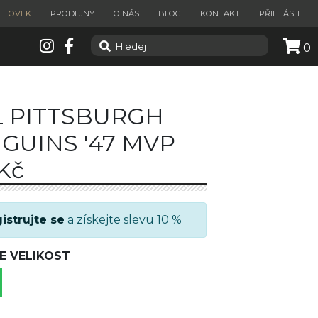
ILTOVEK
PRODEJNY
O NÁS
BLOG
KONTAKT
PŘIHLÁSIT
0
 PITTSBURGH
GUINS '47 MVP
Kč
istrujte se
a získejte slevu 10 %
E VELIKOST