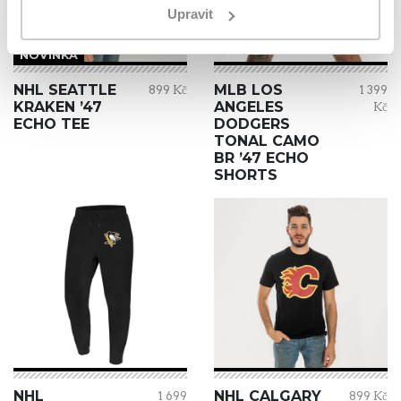
Upravit
NOVINKA
NHL SEATTLE
MLB LOS
899 Kč
1 399
KRAKEN ’47
ANGELES
Kč
ECHO TEE
DODGERS
TONAL CAMO
BR ’47 ECHO
SHORTS
NHL
NHL CALGARY
1 699
899 Kč