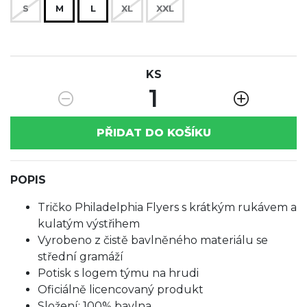
S
M
L
XL
XXL
KS
1
PŘIDAT DO KOŠÍKU
POPIS
Tričko Philadelphia Flyers s krátkým rukávem a
kulatým výstřihem
Vyrobeno z čistě bavlněného materiálu se
střední gramáží
Potisk s logem týmu na hrudi
Oficiálně licencovaný produkt
Složení: 100% bavlna