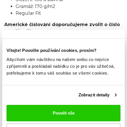
Gramáž: 170 g/m2
Regular Fit
Americké číslování doporučujeme zvolit
o číslo
menší velikost.
TABULKA VELIKOSTÍ
Vítejte! Povolíte používání cookies, prosím?
Abychom vám návštěvu na našem webu co nejvíce
zpříjemnili a poskládali nabídku co je pro vás užitečná,
ZKOUKNI TAKÉ TYTO.
potřebujeme k tomu váš souhlas se všemi cookies.
Zobrazit detaily
Povolit vše