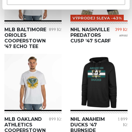
VÝPRODEJ SLEVA -43%
MLB BALTIMORE
NHL NASHVILLE
899 Kč
399 Kč
ORIOLES
PREDATORS
699 Kč
COOPERSTOWN
CUSP ’47 SCARF
'47 ECHO TEE
MLB OAKLAND
NHL ANAHEIM
899 Kč
1 899
ATHLETICS
DUCKS ’47
Kč
COOPERSTOWN
BURNSIDE