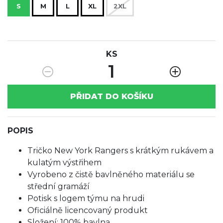
S
M
L
XL
2XL
KS
1
PŘIDAT DO KOŠÍKU
POPIS
Tričko New York Rangers s krátkým rukávem a
kulatým výstřihem
Vyrobeno z čistě bavlněného materiálu se
střední gramáží
Potisk s logem týmu na hrudi
Oficiálně licencovaný produkt
Složení: 100% bavlna