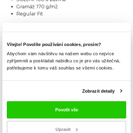
Gramáž: 170 g/m2
Regular Fit
Americké číslování doporučujeme zvolit
o číslo
menší velikost.
Vítejte! Povolíte používání cookies, prosím?
TABULKA VELIKOSTÍ
Abychom vám návštěvu na našem webu co nejvíce
zpříjemnili a poskládali nabídku co je pro vás užitečná,
potřebujeme k tomu váš souhlas se všemi cookies.
ZKOUKNI TAKÉ TYTO.
Zobrazit detaily
Povolit vše
Upravit