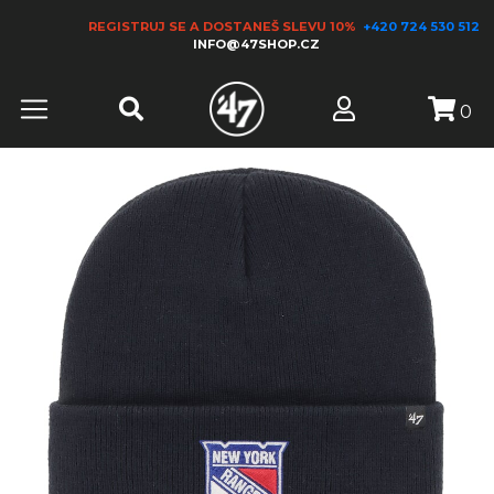
REGISTRUJ SE A DOSTANEŠ SLEVU 10%
+420 724 530 512
INFO@47SHOP.CZ
0