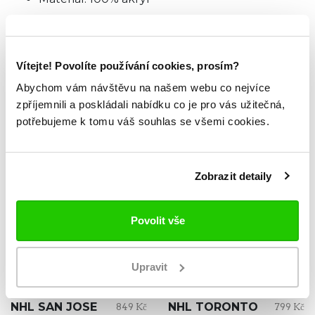
TABULKA VELIKOSTÍ
Vítejte! Povolíte používání cookies, prosím?
Abychom vám návštěvu na našem webu co nejvíce
ZKOUKNI TAKÉ TYTO.
zpříjemnili a poskládali nabídku co je pro vás užitečná,
potřebujeme k tomu váš souhlas se všemi cookies.
Zobrazit detaily
Povolit vše
Upravit
NOVINKA
NOVINKA
NHL SAN JOSE
NHL TORONTO
849 Kč
799 Kč