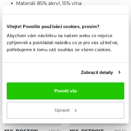
Materiál: 85% akryl, 15% vlna
TABULKA VELIKOSTÍ
Vítejte! Povolíte používání cookies, prosím?
Abychom vám návštěvu na našem webu co nejvíce
zpříjemnili a poskládali nabídku co je pro vás užitečná,
ZKOUKNI TAKÉ TYTO.
potřebujeme k tomu váš souhlas se všemi cookies.
Zobrazit detaily
Povolit vše
Upravit
NOVINKA
NOVINKA