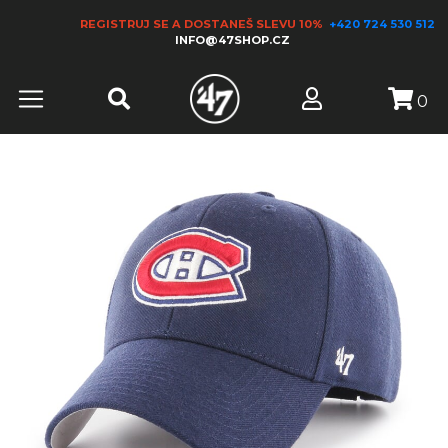
REGISTRUJ SE A DOSTANEŠ SLEVU 10%
+420 724 530 512
INFO@47SHOP.CZ
0