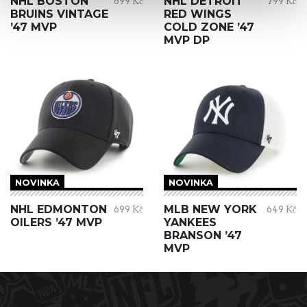
NHL BOSTON
NHL DETROIT
699 Kč
799 Kč
BRUINS VINTAGE
RED WINGS
’47 MVP
COLD ZONE ’47
MVP DP
NOVINKA
NOVINKA
NHL EDMONTON
MLB NEW YORK
699 Kč
649 Kč
OILERS ’47 MVP
YANKEES
BRANSON ’47
MVP