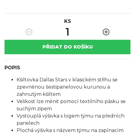
KS
1
PŘIDAT DO KOŠÍKU
POPIS
Kšiltovka Dallas Stars v klasickém střihu se
zpevněnou šestipanelovou kurunou a
zahnutým kšiltem
Velikost lze měnit pomocí textilního pásku se
suchým zipem
Vystouplá výšivka s logem týmu na předních
panelech
Plochá výšivka s názvem týmu na zapínacím