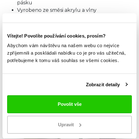
pásku
Vyrobeno ze směsi akrylu a vlny
Oficiálně licencovaný produkt
Materiál: 85% akryl, 15% vlna
Vítejte! Povolíte používání cookies, prosím?
TABULKA VELIKOSTÍ
Abychom vám návštěvu na našem webu co nejvíce
zpříjemnili a poskládali nabídku co je pro vás užitečná,
potřebujeme k tomu váš souhlas se všemi cookies.
ZKOUKNI TAKÉ TYTO.
Zobrazit detaily
Povolit vše
Upravit