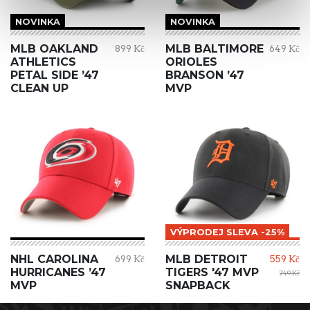
NOVINKA
NOVINKA
MLB OAKLAND
MLB BALTIMORE
899 Kč
649 Kč
ATHLETICS
ORIOLES
PETAL SIDE ’47
BRANSON ’47
CLEAN UP
MVP
VÝPRODEJ SLEVA -25%
NHL CAROLINA
MLB DETROIT
699 Kč
559 Kč
HURRICANES ’47
TIGERS '47 MVP
749 Kč
MVP
SNAPBACK