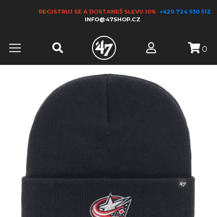
REGISTRUJ SE A DOSTANEŠ SLEVU 10%
+420 724 530 512
INFO@47SHOP.CZ
0