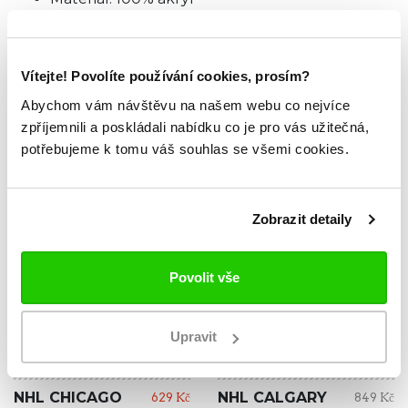
TABULKA VELIKOSTÍ
Vítejte! Povolíte používání cookies, prosím?
Abychom vám návštěvu na našem webu co nejvíce
ZKOUKNI TAKÉ TYTO.
zpříjemnili a poskládali nabídku co je pro vás užitečná,
potřebujeme k tomu váš souhlas se všemi cookies.
Zobrazit detaily
Povolit vše
Upravit
VÝPRODEJ SLEVA -26%
NOVINKA
NHL CHICAGO
NHL CALGARY
629 Kč
849 Kč