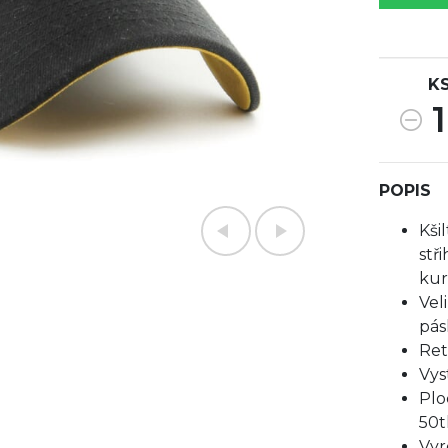
K
1
POPIS
Kši
stř
kur
Vel
pás
Ret
Vys
Plo
50t
Vyr