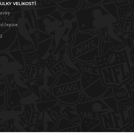
ULKY VELIKOSTÍ
tovky
í čepice
il