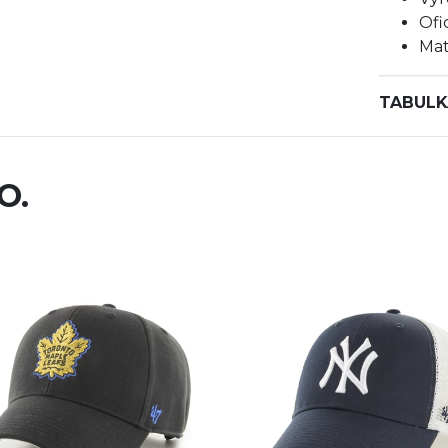
Ofi
Mat
TABULK
O.