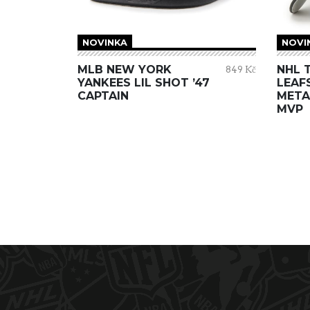
NOVINKA
NOVI
MLB NEW YORK
NHL 
849 Kč
YANKEES LIL SHOT ’47
LEAF
CAPTAIN
META
MVP