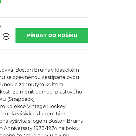
S
PŘIDAT DO KOŠÍKU
ltovka Boston Bruins v klasickém
ihu se zpevněnou šestipanelovou
unou a zahnutým kšiltem
ikost lze měnit pomocí plastového
ku (Snapback)
ro kolekce Vintage Hockey
touplá výšivka s logem týmu
chá výšivka s logem Boston Bruins
h Anniversary 1973-1974 na boku
obeno ze směsi akrylu a vlny