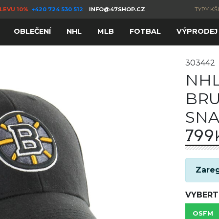
LEVU 10%
+420 724 530 512
INFO@47SHOP.CZ
TYPY KŠ
OBLEČENÍ
NHL
MLB
FOTBAL
VÝPRODEJ
303442
NHL
BRU
SNA
799
Zareg
VYBERT
OSFM