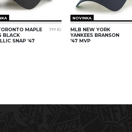
NKA
NOVINKA
TORONTO MAPLE
MLB NEW YORK
799 Kč
S BLACK
YANKEES BRANSON
LLIC SNAP ’47
'47 MVP