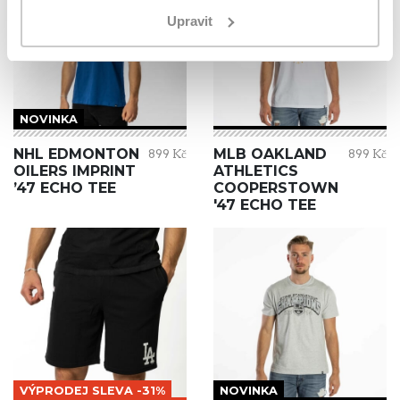
Upravit
NOVINKA
NHL EDMONTON
MLB OAKLAND
899 Kč
899 Kč
OILERS IMPRINT
ATHLETICS
’47 ECHO TEE
COOPERSTOWN
'47 ECHO TEE
VÝPRODEJ SLEVA -31%
NOVINKA