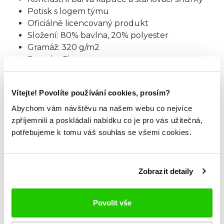
Potisk s logem týmu
Oficiálně licencovaný produkt
Složení: 80% bavlna, 20% polyester
Gramáž: 320 g/m2
Regular Fit
Americké číslování doporučujeme zvolit
o číslo
menší velikost.
Vítejte! Povolíte používání cookies, prosím?
Abychom vám návštěvu na našem webu co nejvíce
TABULKA VELIKOSTÍ
zpříjemnili a poskládali nabídku co je pro vás užitečná,
potřebujeme k tomu váš souhlas se všemi cookies.
ZKOUKNI TAKÉ TYTO.
Zobrazit detaily
Povolit vše