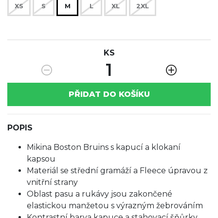
XS
S
M
L
XL
2XL
KS
1
PŘIDAT DO KOŠÍKU
POPIS
Mikina Boston Bruins s kapucí a klokaní
kapsou
Materiál se střední gramáží a Fleece úpravou z
vnitřní strany
Oblast pasu a rukávy jsou zakončené
elastickou manžetou s výrazným žebrováním
Kontrastní barva kapuce a stahovací šňůrky