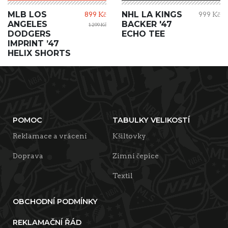
MLB LOS
NHL LA KINGS
899 Kč
999 Kč
ANGELES
BACKER '47
1 299 Kč
DODGERS
ECHO TEE
IMPRINT ’47
HELIX SHORTS
POMOC
TABULKY VELIKOSTÍ
Reklamace a vrácení
Kšiltovky
Doprava
Zimní čepice
Textil
OBCHODNÍ PODMÍNKY
REKLAMAČNÍ ŘÁD