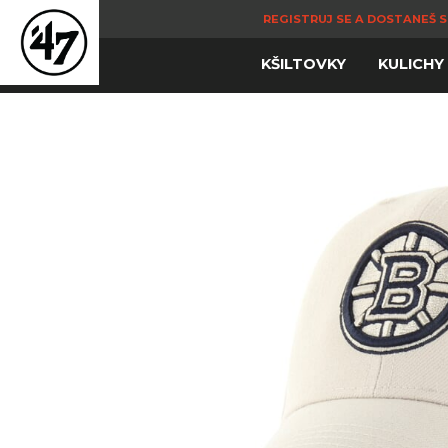
REGISTRUJ SE A DOSTANEŠ S
KŠILTOVKY
KULICHY