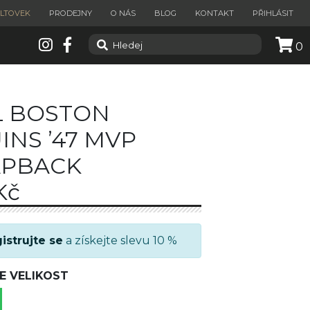
ILTOVEK
PRODEJNY
O NÁS
BLOG
KONTAKT
PŘIHLÁSIT
0
 BOSTON
INS ’47 MVP
APBACK
Kč
istrujte se
a získejte slevu 10 %
E VELIKOST