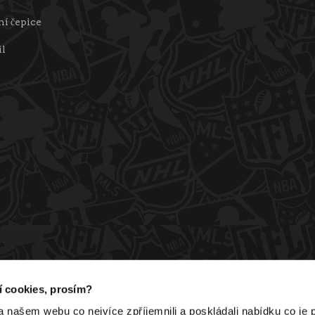
í čepice
il
ní cookies, prosím?
ašem webu co nejvíce zpříjemnili a poskládali nabídku co je p