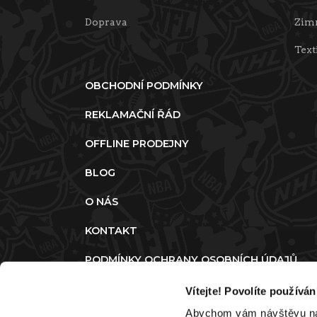
Doprava
Zimn
Text
OBCHODNÍ PODMÍNKY
REKLAMAČNÍ ŘÁD
OFFLINE PRODEJNY
BLOG
O NÁS
KONTAKT
PODMÍNKY OCHRANY OSOBNÍCH ÚDAJŮ
ZMĚNIT SOUHLAS S POUŽITÍM COOKIES
Vítejte! Povolíte používá
Abychom vám návštěvu na n