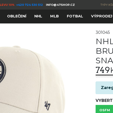
LEVU 10%
+420 724 530 512
INFO@47SHOP.CZ
TYPY KŠ
OBLEČENÍ
NHL
MLB
FOTBAL
VÝPRODEJ
301045
NHL
BRU
SN
749
Zareg
VYBERT
OSFM