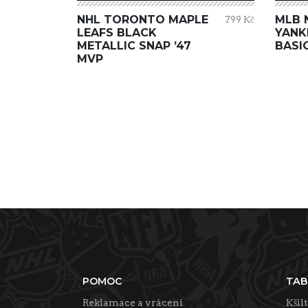
NHL TORONTO MAPLE
MLB 
799 Kč
LEAFS BLACK
YANK
METALLIC SNAP ’47
BASIC
MVP
POMOC
TAB
Reklamace a vrácení
Kšil