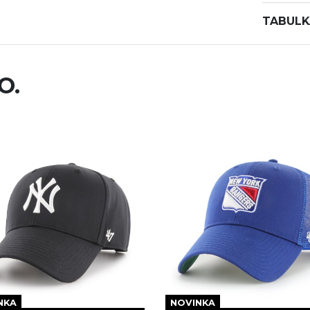
TABULK
O.
NKA
NOVINKA