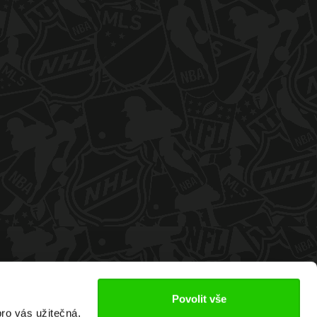
Povolit vše
ro vás užitečná,