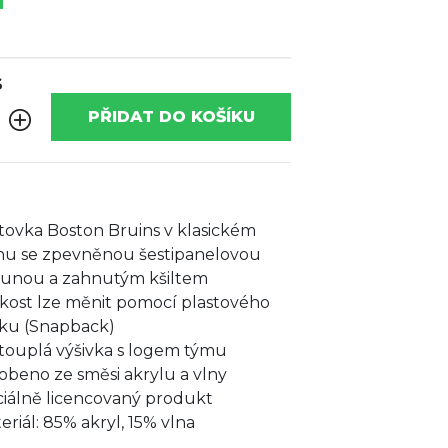
S
PŘIDAT DO KOŠÍKU
ltovka Boston Bruins v klasickém
ihu se zpevněnou šestipanelovou
unou a zahnutým kšiltem
ikost lze měnit pomocí plastového
ku (Snapback)
touplá výšivka s logem týmu
obeno ze směsi akrylu a vlny
ciálně licencovaný produkt
eriál: 85% akryl, 15% vlna