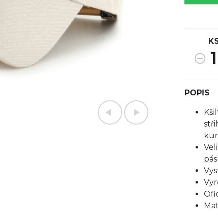
K
1
POPIS
Kši
stř
kur
Vel
pás
Vys
Vyr
Ofi
Mat