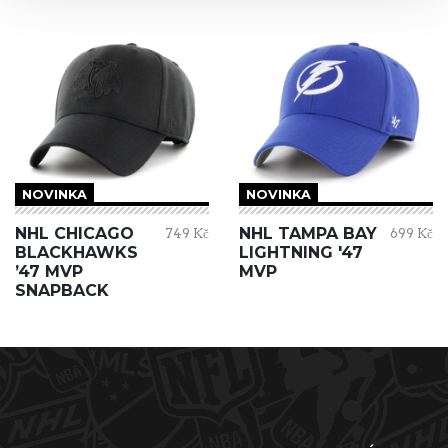
NOVINKA
NOVINKA
NHL CHICAGO
NHL TAMPA BAY
749 Kč
699 Kč
BLACKHAWKS
LIGHTNING '47
’47 MVP
MVP
SNAPBACK