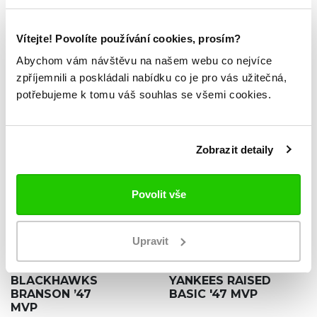
Vítejte! Povolíte používání cookies, prosím?
ZKOUKNI TAKÉ TYTO.
Abychom vám návštěvu na našem webu co nejvíce
zpříjemnili a poskládali nabídku co je pro vás užitečná,
potřebujeme k tomu váš souhlas se všemi cookies.
Zobrazit detaily
Povolit vše
NOVINKA
NOVINKA
Upravit
NHL CHICAGO
MLB NEW YORK
649 Kč
599 Kč
BLACKHAWKS
YANKEES RAISED
BRANSON ’47
BASIC '47 MVP
MVP