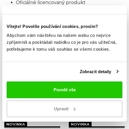
Oficiálně licencovaný produkt
Materiál: 85% akryl, 15% vlna
TABULKA VELIKOSTÍ
Vítejte! Povolíte používání cookies, prosím?
Abychom vám návštěvu na našem webu co nejvíce
zpříjemnili a poskládali nabídku co je pro vás užitečná,
ZKOUKNI TAKÉ TYTO.
potřebujeme k tomu váš souhlas se všemi cookies.
Zobrazit detaily
Povolit vše
Upravit
NOVINKA
NOVINKA