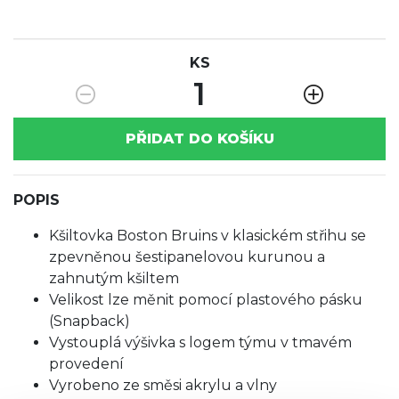
KS
1
PŘIDAT DO KOŠÍKU
POPIS
Kšiltovka Boston Bruins v klasickém střihu se
zpevněnou šestipanelovou kurunou a
zahnutým kšiltem
Velikost lze měnit pomocí plastového pásku
(Snapback)
Vystouplá výšivka s logem týmu v tmavém
provedení
Vyrobeno ze směsi akrylu a vlny