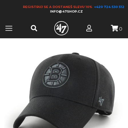
REGISTRUJ SE A DOSTANEŠ SLEVU 10%
+420 724 530 512
INFO@47SHOP.CZ
0