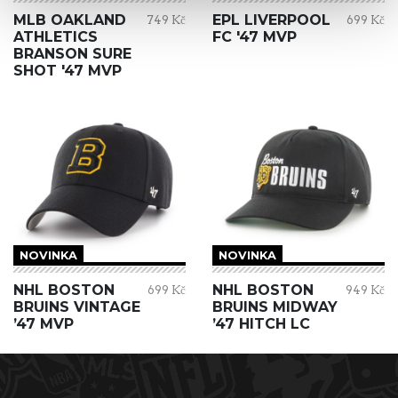
MLB OAKLAND
EPL LIVERPOOL
749 Kč
699 Kč
ATHLETICS
FC '47 MVP
BRANSON SURE
SHOT '47 MVP
NOVINKA
NOVINKA
NHL BOSTON
NHL BOSTON
699 Kč
949 Kč
BRUINS VINTAGE
BRUINS MIDWAY
’47 MVP
’47 HITCH LC