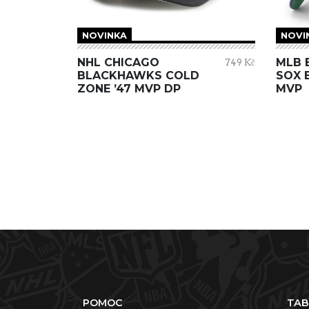
NOVINKA
NOVI
NHL CHICAGO
MLB 
749 Kč
BLACKHAWKS COLD
SOX 
ZONE ’47 MVP DP
MVP
POMOC
TAB