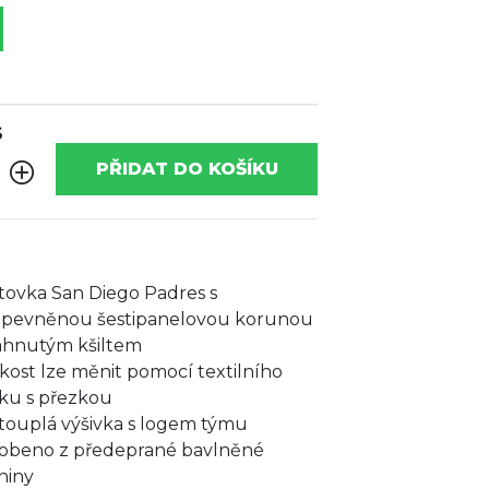
S
PŘIDAT DO KOŠÍKU
ltovka San Diego Padres s
pevněnou šestipanelovou korunou
ahnutým kšiltem
ikost lze měnit pomocí textilního
ku s přezkou
touplá výšivka s logem týmu
obeno z předeprané bavlněné
niny