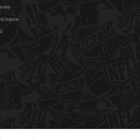
tovky
í čepice
il