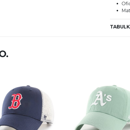
Ofi
Mat
TABULK
O.