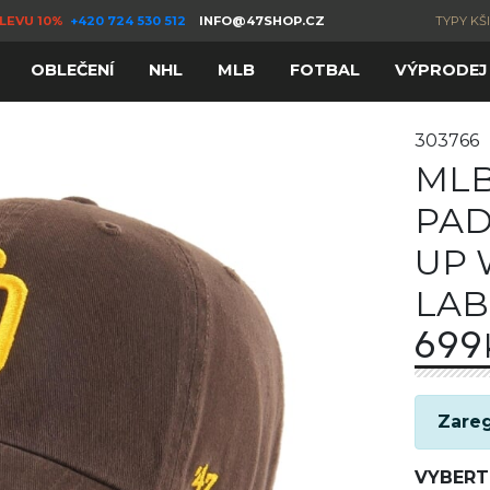
LEVU 10%
+420 724 530 512
INFO@47SHOP.CZ
TYPY KŠ
OBLEČENÍ
NHL
MLB
FOTBAL
VÝPRODEJ
303766
MLB
PAD
UP 
LAB
699
Zareg
VYBERT