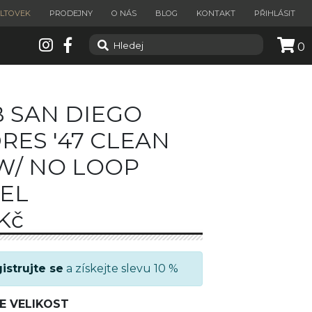
ILTOVEK
PRODEJNY
O NÁS
BLOG
KONTAKT
PŘIHLÁSIT
0
 SAN DIEGO
RES '47 CLEAN
W/ NO LOOP
EL
Kč
istrujte se
a získejte slevu 10 %
E VELIKOST