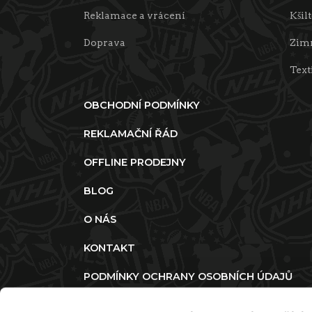
Reklamace a vrácení
Kšil
Doprava
Zimn
Text
OBCHODNÍ PODMÍNKY
REKLAMAČNÍ ŘÁD
OFFLINE PRODEJNY
BLOG
O NÁS
KONTAKT
PODMÍNKY OCHRANY OSOBNÍCH ÚDAJŮ
ZMĚNIT SOUHLAS S POUŽITÍM COOKIES