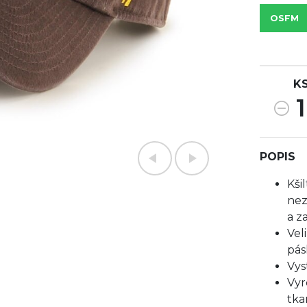
OSFM
K
1
POPIS
Kši
nez
a z
Vel
pás
Vys
Vyr
tka