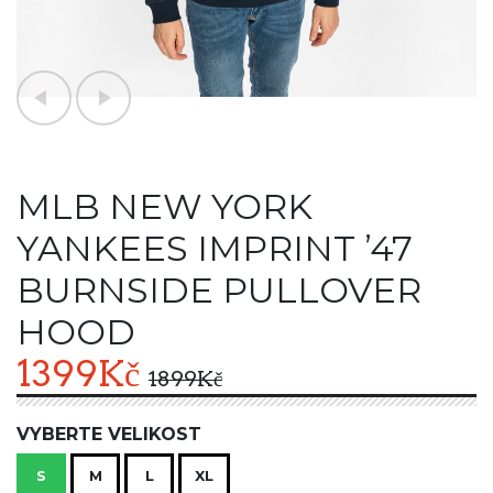
MLB NEW YORK
YANKEES IMPRINT ’47
BURNSIDE PULLOVER
HOOD
1399
Kč
1899
Kč
VYBERTE VELIKOST
S
M
L
XL