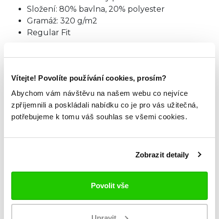
Složení: 80% bavlna, 20% polyester
Gramáž: 320 g/m2
Regular Fit
Americké číslování doporučujeme zvolit
o číslo
menší velikost.
Vítejte! Povolíte používání cookies, prosím?
TABULKA VELIKOSTÍ
Abychom vám návštěvu na našem webu co nejvíce
zpříjemnili a poskládali nabídku co je pro vás užitečná,
potřebujeme k tomu váš souhlas se všemi cookies.
ZKOUKNI TAKÉ TYTO.
Zobrazit detaily
Povolit vše
Upravit