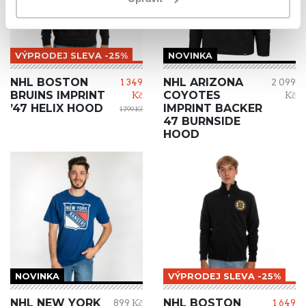
VÝPRODEJ SLEVA -25%
NOVINKA
NHL BOSTON
NHL ARIZONA
1 349
2 099
BRUINS IMPRINT
COYOTES
Kč
Kč
’47 HELIX HOOD
IMPRINT BACKER
1 799 Kč
47 BURNSIDE
HOOD
NOVINKA
VÝPRODEJ SLEVA -25%
NHL NEW YORK
NHL BOSTON
899 Kč
1 649