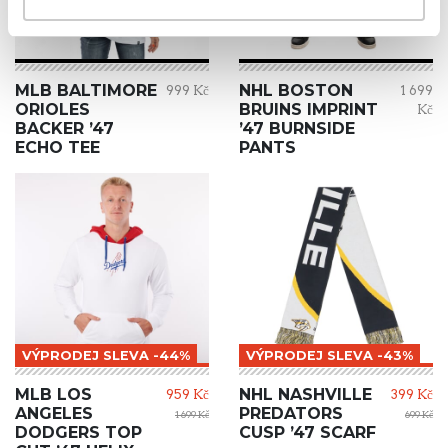
MLB BALTIMORE
NHL BOSTON
999 Kč
1 699
ORIOLES
BRUINS IMPRINT
Kč
BACKER ’47
’47 BURNSIDE
ECHO TEE
PANTS
VÝPRODEJ SLEVA -44%
VÝPRODEJ SLEVA -43%
MLB LOS
NHL NASHVILLE
959 Kč
399 Kč
ANGELES
PREDATORS
1 699 Kč
699 Kč
DODGERS TOP
CUSP ’47 SCARF