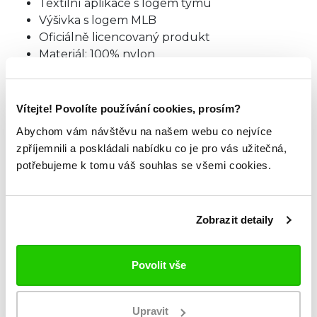
Textilní aplikace s logem týmu
Výšivka s logem MLB
Oficiálně licencovaný produkt
Materiál: 100% nylon
Regular Fit
Vítejte! Povolíte používání cookies, prosím?
TABULKA VELIKOSTÍ
Abychom vám návštěvu na našem webu co nejvíce
zpříjemnili a poskládali nabídku co je pro vás užitečná,
potřebujeme k tomu váš souhlas se všemi cookies.
ZKOUKNI TAKÉ TYTO.
Zobrazit detaily
Povolit vše
Upravit