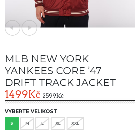
MLB NEW YORK
YANKEES CORE ’47
DRIFT TRACK JACKET
1499
Kč
2599
Kč
VYBERTE VELIKOST
S
M
L
XL
XXL