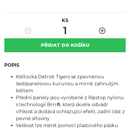
KS
1
PŘIDAT DO KOŠÍKU
POPIS
Kšiltovka Detroit Tigers se zpevněnou
šestipanelovou kurunou a mírně zahnutým
kšiltem
Přední panely jsou vyrobené z Ripstop nylonu
s technologií Brrr®, která skvěle odvádí
vlhkost a dodává ochlazující efekt, zadní část z
pevné síťoviny
Velikost lze měnit pomocí plastového pásku