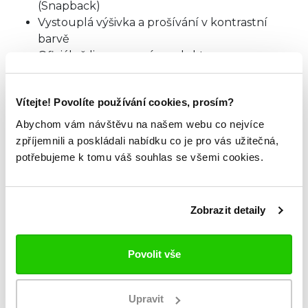
(Snapback)
Vystouplá výšivka a prošívání v kontrastní
barvě
Oficiálně licencovaný produkt
Materiál: 100% Brrr® nylon; 100% polyester
(síťka)
Vítejte! Povolíte používání cookies, prosím?
Abychom vám návštěvu na našem webu co nejvíce
TABULKA VELIKOSTÍ
zpříjemnili a poskládali nabídku co je pro vás užitečná,
potřebujeme k tomu váš souhlas se všemi cookies.
ZKOUKNI TAKÉ TYTO.
Zobrazit detaily
Povolit vše
Upravit