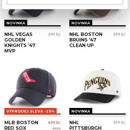
NOVINKA
NOVINKA
NHL VEGAS
NHL BOSTON
699 Kč
699 Kč
GOLDEN
BRUINS '47
KNIGHTS ’47
CLEAN UP
MVP
VÝPRODEJ SLEVA -29%
NOVINKA
MLB BOSTON
NHL
499 Kč
999 Kč
RED SOX
PITTSBURGH
699 Kč