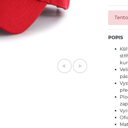
Tento 
POPIS
Kši
stř
kur
Vel
pás
Vys
pře
Plo
zap
Vyr
Ofi
Mat