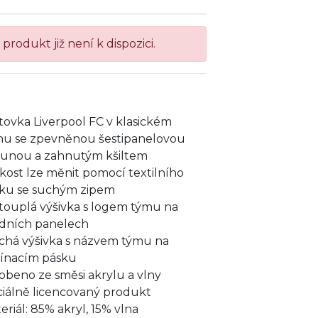
produkt již není k dispozici.
ltovka Liverpool FC v klasickém
ihu se zpevněnou šestipanelovou
unou a zahnutým kšiltem
ikost lze měnit pomocí textilního
ku se suchým zipem
touplá výšivka s logem týmu na
dních panelech
chá výšivka s názvem týmu na
ínacím pásku
obeno ze směsi akrylu a vlny
ciálně licencovaný produkt
eriál: 85% akryl, 15% vlna