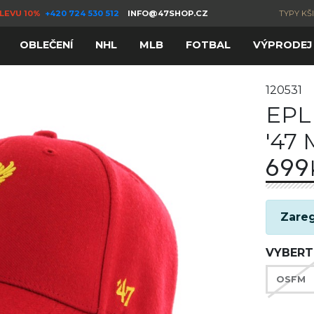
LEVU 10%
+420 724 530 512
INFO@47SHOP.CZ
TYPY KŠ
OBLEČENÍ
NHL
MLB
FOTBAL
VÝPRODEJ
120531
EPL
'47
699
Zareg
VYBERT
OSFM