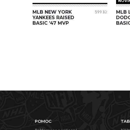
NOVI
MLB NEW YORK
MLB 
599 Kč
YANKEES RAISED
DODG
BASIC ’47 MVP
BASIC
POMOC
TAB