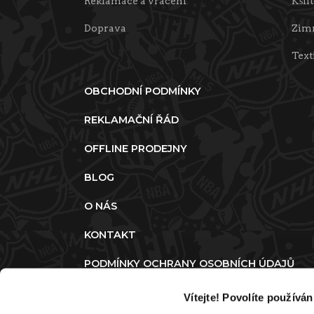
Reklamace a vrácení
Kšil
Doprava
Zimn
Text
OBCHODNÍ PODMÍNKY
REKLAMAČNÍ ŘÁD
OFFLINE PRODEJNY
BLOG
O NÁS
KONTAKT
PODMÍNKY OCHRANY OSOBNÍCH ÚDAJŮ
ZMĚNIT SOUHLAS S POUŽITÍM COOKIES
Vítejte! Povolíte používá