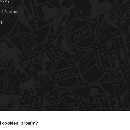
tovky
í čepice
il
ní cookies, prosím?