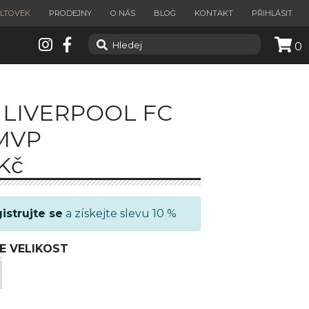
ILTOVEK
PRODEJNY
O NÁS
BLOG
KONTAKT
PŘIHLÁSIT
0
 LIVERPOOL FC
 MVP
Kč
istrujte se
a získejte slevu 10 %
E VELIKOST