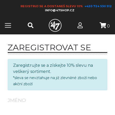
REGISTRUJ SE A DOSTANEŠ SLEVU 10%
+420 724 530 512
INFO@47SHOP.CZ
0
ZAREGISTROVAT SE
Zaregistrujte se a získejte 10% slevu na
veškerý sortiment.
*sleva se nevztahuje na již zlevněné zboží nebo
akční zboží
JMÉNO