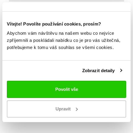
Souhlasím s
obchodními podmínkami
a
zpracováním osobních údajů
Chci dostávat newsletter 47
Vítejte! Povolíte používání cookies, prosím?
Abychom vám návštěvu na našem webu co nejvíce
zpříjemnili a poskládali nabídku co je pro vás užitečná,
potřebujeme k tomu váš souhlas se všemi cookies.
změnit
Zadejte prosím výsledek příkladu
Zobrazit detaily
REGISTROVAT
Povolit vše
Upravit